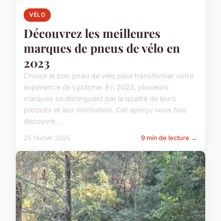
VÉLO
Découvrez les meilleures
marques de pneus de vélo en
2023
Choisir le bon pneu de vélo peut transformer votre
expérience de cyclisme. En 2023, plusieurs
marques se distinguent par la qualité de leurs
produits et leur innovation. Cet aperçu vous fera
découvrir...
25 février 2025
9 min de lecture →