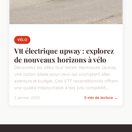
VÉLO
Vtt électrique upway : explorez
de nouveaux horizons à vélo
Découvrez les vélos tout terrain électriques Upway,
une option idéale pour ceux qui souhaitent allier
aventure et budget. Ces VTT reconditionnés offrent
une qualité irréprochable à des prix compétitif...
2 janvier 2025
5 min de lecture →