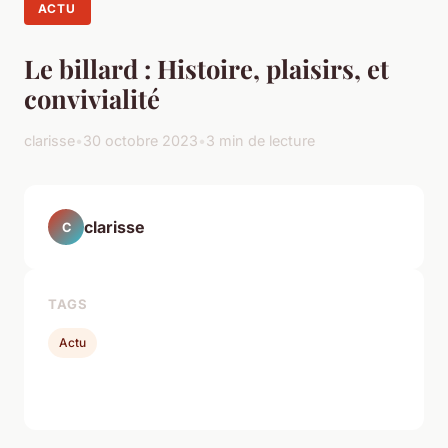
ACTU
Le billard : Histoire, plaisirs, et
convivialité
clarisse
•
30 octobre 2023
•
3 min de lecture
clarisse
C
TAGS
Actu